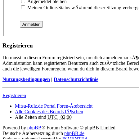
Angemeldet bleiben
Meinen Online-Status wÃ¤hrend dieser Sitzung verberg
Registrieren
Du musst in diesem Forum registriert sein, um dich anmelden zu kÃ¶n
Administration kann registrierten Benutzern auch zusÃ¤tzliche Berec
auch die jeweiligen Forenregeln, wenn du dich in diesem Board bewe
Nutzungsbedingungen
|
Datenschutzrichtlinie
Registrieren
Mitsu-Rulz.de
Portal
Foren-Ãœbersicht
Alle Cookies des Boards lÃ¶schen
Alle Zeiten sind
UTC+02:00
Powered by
phpBB
® Forum Software © phpBB Limited
Deutsche Ãœbersetzung durch
phpBB.de
Style we_universal created by
INVENTEA