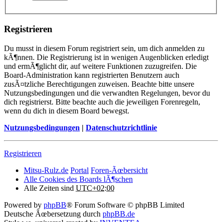
Registrieren
Du musst in diesem Forum registriert sein, um dich anmelden zu
kÃ¶nnen. Die Registrierung ist in wenigen Augenblicken erledigt
und ermÃ¶glicht dir, auf weitere Funktionen zuzugreifen. Die
Board-Administration kann registrierten Benutzern auch
zusÃ¤tzliche Berechtigungen zuweisen. Beachte bitte unsere
Nutzungsbedingungen und die verwandten Regelungen, bevor du
dich registrierst. Bitte beachte auch die jeweiligen Forenregeln,
wenn du dich in diesem Board bewegst.
Nutzungsbedingungen
|
Datenschutzrichtlinie
Registrieren
Mitsu-Rulz.de
Portal
Foren-Ãœbersicht
Alle Cookies des Boards lÃ¶schen
Alle Zeiten sind
UTC+02:00
Powered by
phpBB
® Forum Software © phpBB Limited
Deutsche Ãœbersetzung durch
phpBB.de