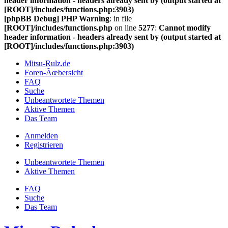
header information - headers already sent by (output started at
[ROOT]/includes/functions.php:3903)
[phpBB Debug] PHP Warning
: in file
[ROOT]/includes/functions.php
on line
5277
:
Cannot modify
header information - headers already sent by (output started at
[ROOT]/includes/functions.php:3903)
Mitsu-Rulz.de
Foren-Ãœbersicht
FAQ
Suche
Unbeantwortete Themen
Aktive Themen
Das Team
Anmelden
Registrieren
Unbeantwortete Themen
Aktive Themen
FAQ
Suche
Das Team